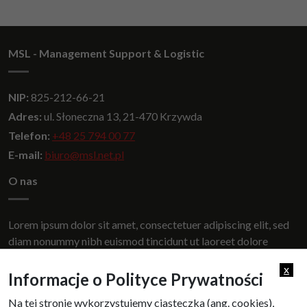
MSL - Management Support & Logistic
NIP:
825-212-66-21
Adres:
ul. Słoneczna 13, 21-470 Krzywda
Telefon:
+48 25 794 00 77
E-mail:
biuro@msl.net.pl
O nas
Lorem ipsum dolor sit amet, consectetuer adipiscing elit, sed
diam nonummy nibh euismod tincidunt ut laoreet dolore
magna aliquam erat volutpat.
x
Informacje o Polityce Prywatności
Na tej stronie wykorzystujemy ciasteczka (ang. cookies),