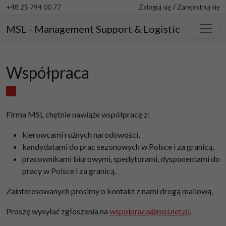
/
+48 25 794 00 77
Zaloguj się
Zarejestruj się
MSL - Management Support & Logistic
Współpraca
Firma MSL chętnie nawiąże współpracę z:
kierowcami rożnych narodowości,
kandydatami do prac sezonowych w Polsce i za granicą,
pracownikami biurowymi, spedytorami, dysponentami do
pracy w Polsce i za granicą.
Zainteresowanych prosimy o kontakt z nami drogą mailową.
Proszę wysyłać zgłoszenia na
wspolpraca@msl.net.pl
.