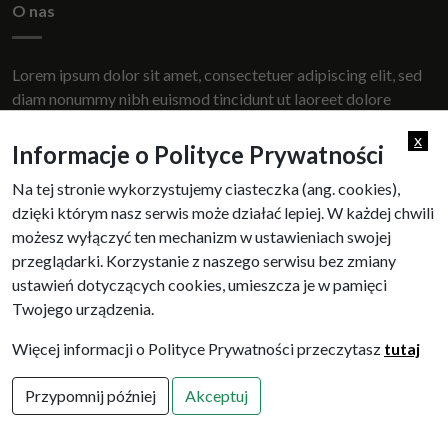
O nas
Lorem ipsum dolor sit amet, consectetuer adipiscing elit, sed
diam nonummy nibh euismod tincidunt ut laoreet dolore
magna aliquam erat volutpat.
x
Informacje o Polityce Prywatności
Na tej stronie wykorzystujemy ciasteczka (ang. cookies),
Przydatne linki
dzięki którym nasz serwis może działać lepiej. W każdej chwili
możesz wyłączyć ten mechanizm w ustawieniach swojej
przeglądarki. Korzystanie z naszego serwisu bez zmiany
link 1
ustawień dotyczących cookies, umieszcza je w pamięci
link 2
Twojego urządzenia.
link 3
link 4
Więcej informacji o Polityce Prywatności przeczytasz
tutaj
Przypomnij później
Akceptuj
© 2026 MSL - Management Support & Logistic | projekt i
wykonanie
itlu sp. z o.o.